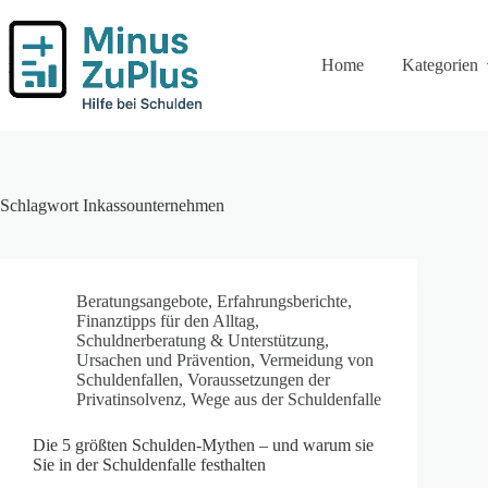
Zum
Inhalt
springen
Home
Kategorien
Schlagwort
Inkassounternehmen
Beratungsangebote
,
Erfahrungsberichte
,
Finanztipps für den Alltag
,
Schuldnerberatung & Unterstützung
,
Ursachen und Prävention
,
Vermeidung von
Schuldenfallen
,
Voraussetzungen der
Privatinsolvenz
,
Wege aus der Schuldenfalle
Die 5 größten Schulden-Mythen – und warum sie
Sie in der Schuldenfalle festhalten