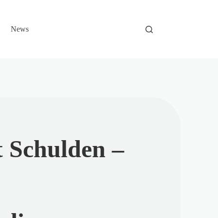
News
t Schulden –