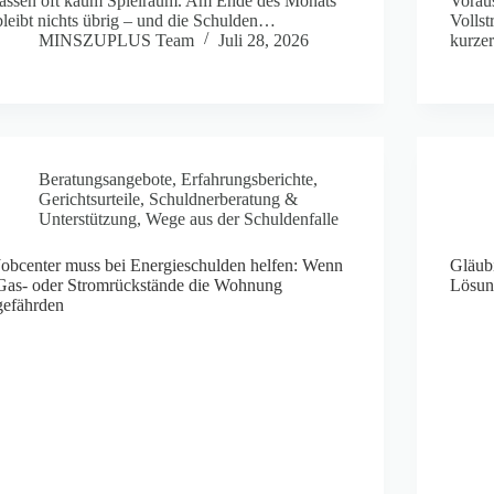
lassen oft kaum Spielraum. Am Ende des Monats
Vorau
bleibt nichts übrig – und die Schulden…
Volls
MINSZUPLUS Team
Juli 28, 2026
kurze
Beratungsangebote
,
Erfahrungsberichte
,
Gerichtsurteile
,
Schuldnerberatung &
Unterstützung
,
Wege aus der Schuldenfalle
Jobcenter muss bei Energieschulden helfen: Wenn
Gläubi
Gas- oder Stromrückstände die Wohnung
Lösun
gefährden