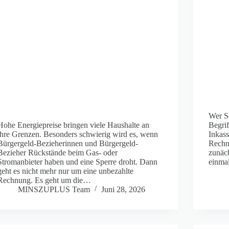
Wer Sc
Hohe Energiepreise bringen viele Haushalte an
Begrif
ihre Grenzen. Besonders schwierig wird es, wenn
Inkass
Bürgergeld-Bezieherinnen und Bürgergeld-
Rechnu
Bezieher Rückstände beim Gas- oder
zunäch
Stromanbieter haben und eine Sperre droht. Dann
einma
geht es nicht mehr nur um eine unbezahlte
Rechnung. Es geht um die…
MINSZUPLUS Team
Juni 28, 2026