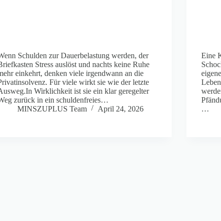
Wenn Schulden zur Dauerbelastung werden, der
Eine 
Briefkasten Stress auslöst und nachts keine Ruhe
Schock
mehr einkehrt, denken viele irgendwann an die
eigen
Privatinsolvenz. Für viele wirkt sie wie der letzte
Lebens
Ausweg.In Wirklichkeit ist sie ein klar geregelter
werde
Weg zurück in ein schuldenfreies…
Pfändu
MINSZUPLUS Team
April 24, 2026
…