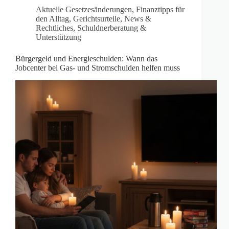
Aktuelle Gesetzesänderungen
,
Finanztipps für
den Alltag
,
Gerichtsurteile
,
News &
Rechtliches
,
Schuldnerberatung &
Unterstützung
Bürgergeld und Energieschulden: Wann das
Jobcenter bei Gas- und Stromschulden helfen muss