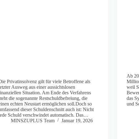
Ab 20
Die Privatinsolvenz gilt für viele Betroffene als
Milli
letzter Ausweg aus einer aussichtslosen
weil 
finanziellen Situation. Am Ende des Verfahrens
Bewer
steht die sogenannte Restschuldbefreiung, die
das Sy
einen echten Neustart ermöglichen soll.Doch so
und Sc
umfassend dieser Schuldenschnitt auch ist: Nicht
jede Schuld verschwindet automatisch. Das…
MINSZUPLUS Team
Januar 19, 2026