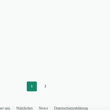
1
2
er uns
Nützliches
News
Datenschutzerklärung