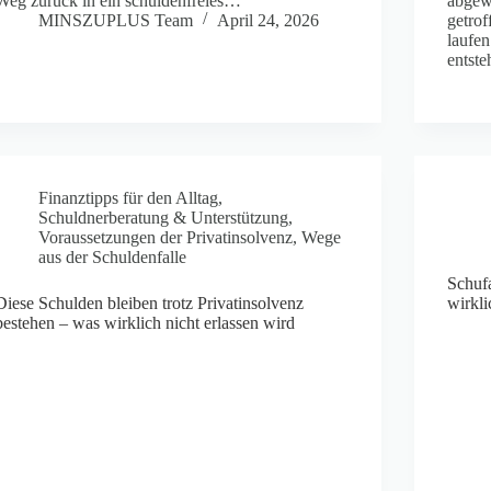
Weg zurück in ein schuldenfreies…
abgew
MINSZUPLUS Team
April 24, 2026
getrof
laufen
entst
Finanztipps für den Alltag
,
Schuldnerberatung & Unterstützung
,
Voraussetzungen der Privatinsolvenz
,
Wege
aus der Schuldenfalle
Schuf
Diese Schulden bleiben trotz Privatinsolvenz
wirkli
bestehen – was wirklich nicht erlassen wird