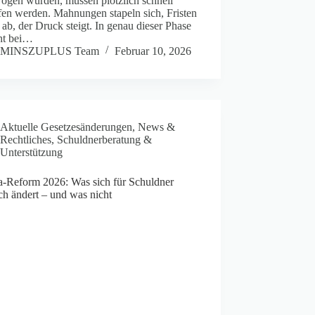
ogen wurden, müssen plötzlich schnell
fen werden. Mahnungen stapeln sich, Fristen
 ab, der Druck steigt. In genau dieser Phase
eht bei…
MINSZUPLUS Team
Februar 10, 2026
Aktuelle Gesetzesänderungen
,
News &
Rechtliches
,
Schuldnerberatung &
Unterstützung
a-Reform 2026: Was sich für Schuldner
ch ändert – und was nicht