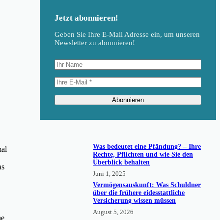
Jetzt abonnieren!
Geben Sie Ihre E-Mail Adresse ein, um unseren
Newsletter zu abonnieren!
,
Abonnieren
Was bedeutet eine Pfändung? – Ihre
mal
Rechte, Pflichten und wie Sie den
Überblick behalten
as
Juni 1, 2025
Vermögensauskunft: Was Schuldner
über die frühere eidesstattliche
Versicherung wissen müssen
August 5, 2026
he