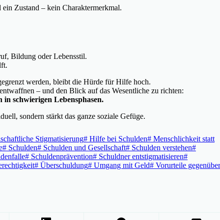
d ein Zustand – kein Charaktermerkmal.
f, Bildung oder Lebensstil.
ft.
egrenzt werden, bleibt die Hürde für Hilfe hoch.
entwaffnen – und den Blick auf das Wesentliche zu richten:
n in schwierigen Lebensphasen.
iduell, sondern stärkt das ganze soziale Gefüge.
schaftliche Stigmatisierung
#
Hilfe bei Schulden
#
Menschlichkeit statt
e
#
Schulden
#
Schulden und Gesellschaft
#
Schulden verstehen
#
denfalle
#
Schuldenprävention
#
Schuldner entstigmatisieren
#
rechtigkeit
#
Überschuldung
#
Umgang mit Geld
#
Vorurteile gegenübe