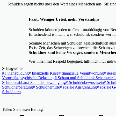
Schulden sagen nichts über den Wert eines Menschen aus. Sie sin
Fazit: Weniger Urteil, mehr Verständnis
Schulden können jeden treffen – unabhängig von Beru
Entscheidend ist nicht, wer schuld ist, sondern wer hil
Solange Menschen mit Schulden gesellschaftlich ausg
Es ist Zeit, das Schweigen zu brechen, die Scham zu 
Schuldner sind keine Versager, sondern Mensche
Wer ihnen mit Respekt begegnet, hilft nicht nur indiv
Schlagwörter
#
Finanzbildung
#
finanzielle Krise
#
finanzielle Verantwortung
#
gesell
Vorurteil
#
psychische Belastung
#
Scham und Schulden
#
Schamspiral
Schuldenabbau
#
Schuldenbewältigung
#
Schuldenbewusstsein
#
Schul
Schuldnerberatung
#
Schuldnerhilfe
#
soziale Ausgrenzung
#
soziale Ge
Schuldnern
Teilen Sie diesen Beitrag