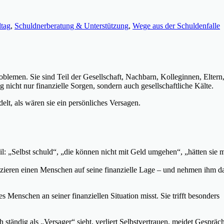
ltag
,
Schuldnerberatung & Unterstützung
,
Wege aus der Schuldenfalle
blemen. Sie sind Teil der Gesellschaft, Nachbarn, Kolleginnen, Eltern
 nicht nur finanzielle Sorgen, sondern auch gesellschaftliche Kälte.
lt, als wären sie ein persönliches Versagen.
l: „Selbst schuld“, „die können nicht mit Geld umgehen“, „hätten sie 
duzieren einen Menschen auf seine finanzielle Lage – und nehmen ihm d
s Menschen an seiner finanziellen Situation misst. Sie trifft besonders
ständig als „Versager“ sieht, verliert Selbstvertrauen, meidet Gespräc