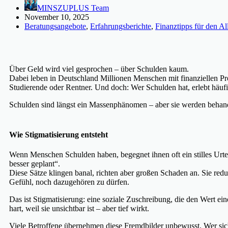
MINSZUPLUS Team
November 10, 2025
Beratungsangebote
,
Erfahrungsberichte
,
Finanztipps für den Al
Über Geld wird viel gesprochen – über Schulden kaum.
Dabei leben in Deutschland Millionen Menschen mit finanziellen Pro
Studierende oder Rentner. Und doch: Wer Schulden hat, erlebt häufig
Schulden sind längst ein Massenphänomen – aber sie werden behande
Wie Stigmatisierung entsteht
Wenn Menschen Schulden haben, begegnet ihnen oft ein stilles Urtei
besser geplant“.
Diese Sätze klingen banal, richten aber großen Schaden an. Sie re
Gefühl, noch dazugehören zu dürfen.
Das ist Stigmatisierung: eine soziale Zuschreibung, die den Wert eine
hart, weil sie unsichtbar ist – aber tief wirkt.
Viele Betroffene übernehmen diese Fremdbilder unbewusst. Wer sich 