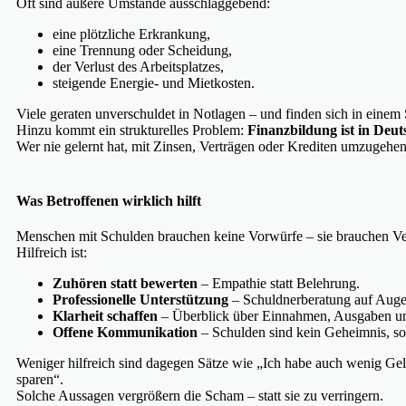
Oft sind äußere Umstände ausschlaggebend:
eine plötzliche Erkrankung,
eine Trennung oder Scheidung,
der Verlust des Arbeitsplatzes,
steigende Energie- und Mietkosten.
Viele geraten unverschuldet in Notlagen – und finden sich in einem S
Hinzu kommt ein strukturelles Problem:
Finanzbildung ist in Deut
Wer nie gelernt hat, mit Zinsen, Verträgen oder Krediten umzugehen
Was Betroffenen wirklich hilft
Menschen mit Schulden brauchen keine Vorwürfe – sie brauchen Ver
Hilfreich ist:
Zuhören statt bewerten
– Empathie statt Belehrung.
Professionelle Unterstützung
– Schuldnerberatung auf Aug
Klarheit schaffen
– Überblick über Einnahmen, Ausgaben un
Offene Kommunikation
– Schulden sind kein Geheimnis, son
Weniger hilfreich sind dagegen Sätze wie „Ich habe auch wenig Gel
sparen“.
Solche Aussagen vergrößern die Scham – statt sie zu verringern.