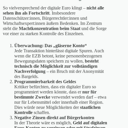
So vielversprechend der digitale Euro klingt –
nicht alle
sehen ihn als Fortschritt
. Insbesondere
Datenschützer:innen, Bürgerrechtler:innen und
Wirtschaftsexpert:innen äußern Bedenken. Im Zentrum
steht die
Machtkonzentration beim Staat
und die Sorge
vor einer zu starken Kontrolle des Einzelnen.
Überwachung: Das „gläserne Konto“
Jede Transaktion hinterlässt digitale Spuren. Auch
wenn die EZB betont, keine personenbezogenen
Bewegungsdaten speichern zu wollen,
besteht
technisch die Möglichkeit zur vollständigen
Nachverfolgung
– ein Bruch mit der Anonymität
des Bargelds.
Programmierbarkeit des Geldes
Kritiker befürchten, dass ein digitaler Euro so
programmiert werden könnte, dass er
nur für
bestimmte Zwecke
verwendet werden darf – etwa
nur für Lebensmittel oder innerhalb einer Region.
Dies würde neue Möglichkeiten der
staatlichen
Kontrolle
schaffen.
Negative Zinsen direkt auf Bürgerkonten
In der Theorie wäre es möglich,
Geld auf digitalen
Euro-Konten zu verzinsen oder mit Strafzinsen