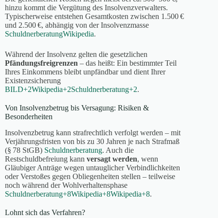
hinzu kommt die Vergütung des Insolvenzverwalters.
Typischerweise entstehen Gesamtkosten zwischen 1.500 €
und 2.500 €, abhängig von der Insolvenzmasse
Schuldnerberatung
Wikipedia
.
Während der Insolvenz gelten die gesetzlichen
Pfändungsfreigrenzen
– das heißt: Ein bestimmter Teil
Ihres Einkommens bleibt unpfändbar und dient Ihrer
Existenzsicherung
BILD
+2
Wikipedia
+2
Schuldnerberatung
+2
.
Von Insolvenzbetrug bis Versagung: Risiken &
Besonderheiten
Insolvenzbetrug kann strafrechtlich verfolgt werden – mit
Verjährungsfristen von bis zu 30 Jahren je nach Strafmaß
(§ 78 StGB)
Schuldnerberatung
.
Auch die
Restschuldbefreiung kann
versagt werden
, wenn
Gläubiger Anträge wegen untauglicher Verbindlichkeiten
oder Verstoßes gegen Obliegenheiten stellen – teilweise
noch während der Wohlverhaltensphase
Schuldnerberatung
+8
Wikipedia
+8
Wikipedia
+8
.
Lohnt sich das Verfahren?