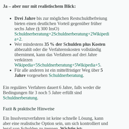
Ja – aber nur mit realistischem Blick:
Drei Jahre
bis zur möglichen Restschuldbefreiung
bieten einen deutlichen Vorteil gegenüber früher
sechs Jahre (§ 300 InsO)
Schuldnerberatung
+2
Schuldnerberatung
+2
Wikipedi
a
+2
.
Wer mindestens
35 % der Schulden plus Kosten
abbezahlt oder die Verfahrenskosten vollständig
übernimmt, kann das Verfahren auf drei Jahre
verkürzen
Wikipedia
+5
Schuldnerberatung
+5
Wikipedia
+5
.
Für alle anderen ist ein mittelfristiger Weg über
5
Jahre
vorgesehen
Schuldnerberatung
.
Ein reguläres Verfahren dauert 6 Jahre, falls weder die
Bedingungen für 3 noch 5 Jahre erfüllt sind
Schuldnerberatung
.
Fazit & praktische Hinweise
Ein Insolvenzverfahren ist keine schnelle Lösung, kann
aber eine realistische Option sein, um sich kontrolliert und
legal von Schulden zu trennen.
Wichtig ist: