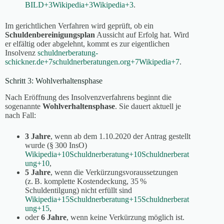
BILD
+3
Wikipedia
+3
Wikipedia
+3
.
Im gerichtlichen Verfahren wird geprüft, ob ein
Schuldenbereinigungsplan
Aussicht auf Erfolg hat. Wird
er elfältig oder abgelehnt, kommt es zur eigentlichen
Insolvenz
schuldnerberatung-
schickner.de
+7
schuldnerberatungen.org
+7
Wikipedia
+7
.
Schritt 3: Wohlverhaltensphase
Nach Eröffnung des Insolvenzverfahrens beginnt die
sogenannte
Wohlverhaltensphase
. Sie dauert aktuell je
nach Fall:
3 Jahre
, wenn ab dem 1.10.2020 der Antrag gestellt
wurde (§ 300 InsO)
Wikipedia
+10
Schuldnerberatung
+10
Schuldnerberat
ung
+10
,
5 Jahre
, wenn die Verkürzungsvoraussetzungen
(z. B. komplette Kostendeckung, 35 %
Schuldentilgung) nicht erfüllt sind
Wikipedia
+15
Schuldnerberatung
+15
Schuldnerberat
ung
+15
,
oder
6 Jahre
, wenn keine Verkürzung möglich ist.