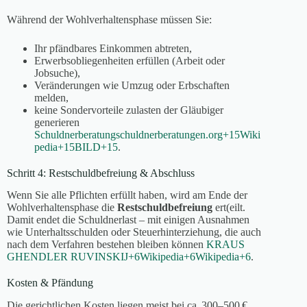
Während der Wohlverhaltensphase müssen Sie:
Ihr pfändbares Einkommen abtreten,
Erwerbsobliegenheiten erfüllen (Arbeit oder
Jobsuche),
Veränderungen wie Umzug oder Erbschaften
melden,
keine Sondervorteile zulasten der Gläubiger
generieren
Schuldnerberatung
schuldnerberatungen.org
+15
Wiki
pedia
+15
BILD
+15
.
Schritt 4: Restschuldbefreiung & Abschluss
Wenn Sie alle Pflichten erfüllt haben, wird am Ende der
Wohlverhaltensphase die
Restschuldbefreiung
ert(eilt.
Damit endet die Schuldnerlast – mit einigen Ausnahmen
wie Unterhaltsschulden oder Steuerhinterziehung, die auch
nach dem Verfahren bestehen bleiben können
KRAUS
GHENDLER RUVINSKIJ
+6
Wikipedia
+6
Wikipedia
+6
.
Kosten & Pfändung
Die gerichtlichen Kosten liegen meist bei ca. 300–500 €,