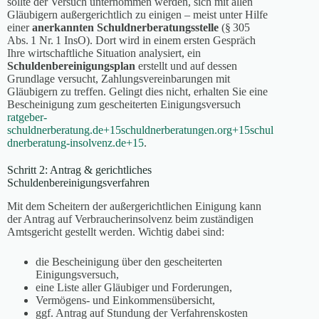
sollte der Versuch unternommen werden, sich mit allen
Gläubigern außergerichtlich zu einigen – meist unter Hilfe
einer
anerkannten Schuldnerberatungsstelle
(§ 305
Abs. 1 Nr. 1 InsO). Dort wird in einem ersten Gespräch
Ihre wirtschaftliche Situation analysiert, ein
Schuldenbereinigungsplan
erstellt und auf dessen
Grundlage versucht, Zahlungsvereinbarungen mit
Gläubigern zu treffen. Gelingt dies nicht, erhalten Sie eine
Bescheinigung zum gescheiterten Einigungsversuch
ratgeber-
schuldnerberatung.de
+15
schuldnerberatungen.org
+15
schul
dnerberatung-insolvenz.de
+15
.
Schritt 2: Antrag & gerichtliches
Schuldenbereinigungsverfahren
Mit dem Scheitern der außergerichtlichen Einigung kann
der Antrag auf Verbraucherinsolvenz beim zuständigen
Amtsgericht gestellt werden. Wichtig dabei sind:
die Bescheinigung über den gescheiterten
Einigungsversuch,
eine Liste aller Gläubiger und Forderungen,
Vermögens- und Einkommensübersicht,
ggf. Antrag auf Stundung der Verfahrenskosten