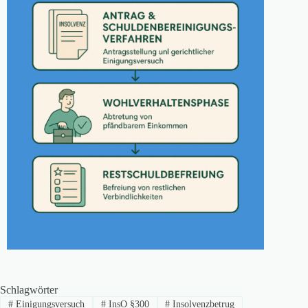
Schlagwörter
#
Einigungsversuch
#
InsO §300
#
Insolvenzbetrug