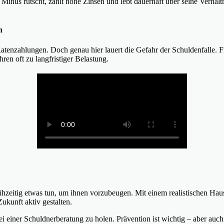
ns Minus rutscht, zahlt hohe Zinsen und lebt dauerhaft über seine Verhäl
n
atenzahlungen. Doch genau hier lauert die Gefahr der Schuldenfalle. 
en oft zu langfristiger Belastung.
frühzeitig etwas tun, um ihnen vorzubeugen. Mit einem realistischen 
ukunft aktiv gestalten.
ei einer Schuldnerberatung zu holen. Prävention ist wichtig – aber au