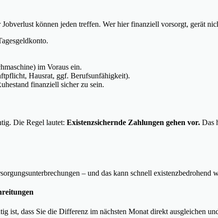
obverlust können jeden treffen. Wer hier finanziell vorsorgt, gerät nic
 Tagesgeldkonto.
chmaschine) im Voraus ein.
tpflicht, Hausrat, ggf. Berufsunfähigkeit).
hestand finanziell sicher zu sein.
tig. Die Regel lautet:
Existenzsichernde Zahlungen gehen vor.
Das h
Versorgungsunterbrechungen – und das kann schnell existenzbedrohend 
hreitungen
ist, dass Sie die Differenz im nächsten Monat direkt ausgleichen und 