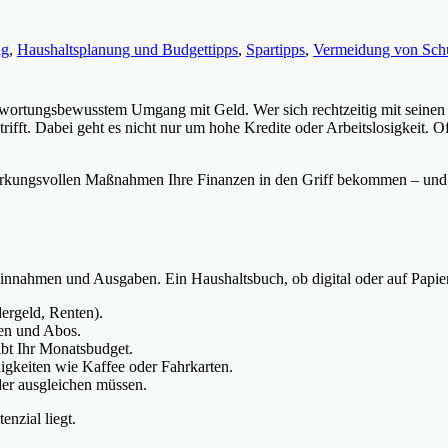
ag
,
Haushaltsplanung und Budgettipps
,
Spartipps
,
Vermeidung von Schu
ntwortungsbewusstem Umgang mit Geld. Wer sich rechtzeitig mit seinen 
trifft. Dabei geht es nicht nur um hohe Kredite oder Arbeitslosigkeit. 
wirkungsvollen Maßnahmen Ihre Finanzen in den Griff bekommen – und d
nahmen und Ausgaben. Ein Haushaltsbuch, ob digital oder auf Papier, hil
dergeld, Renten).
gen und Abos.
ibt Ihr Monatsbudget.
igkeiten wie Kaffee oder Fahrkarten.
der ausgleichen müssen.
nzial liegt.