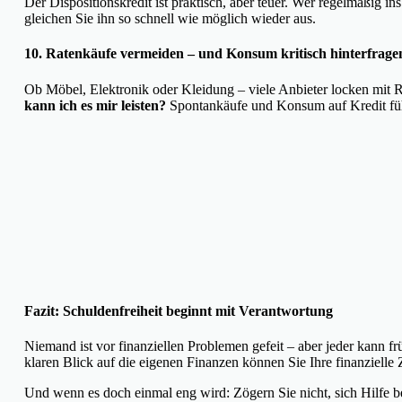
Der Dispositionskredit ist praktisch, aber teuer. Wer regelmäßig i
gleichen Sie ihn so schnell wie möglich wieder aus.
10. Ratenkäufe vermeiden – und Konsum kritisch hinterfrage
Ob Möbel, Elektronik oder Kleidung – viele Anbieter locken mit R
kann ich es mir leisten?
Spontankäufe und Konsum auf Kredit führ
Fazit: Schuldenfreiheit beginnt mit Verantwortung
Niemand ist vor finanziellen Problemen gefeit – aber jeder kann 
klaren Blick auf die eigenen Finanzen können Sie Ihre finanzielle Z
Und wenn es doch einmal eng wird: Zögern Sie nicht, sich Hilfe b