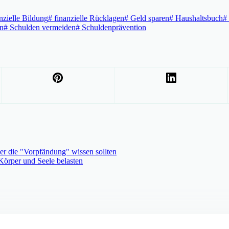
nzielle Bildung
#
finanzielle Rücklagen
#
Geld sparen
#
Haushaltsbuch
#
n
#
Schulden vermeiden
#
Schuldenprävention
er die "Vorpfändung" wissen sollten
Körper und Seele belasten